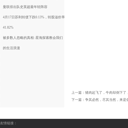
曼联排出队史英超最年轻阵容
4月17日苏利转债下跌0.13%，转股溢价率
41.82%
被多数人忽略的真相: 星海探索教会我们
的生活浪漫
上一篇：
猪肉起飞了，牛肉却倒下了
下一篇：
争其必然，尽其当然，来是
友情链接：