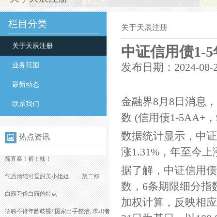
栏目分类
关于天辰注册
关于天辰注册
中证信用债1-5年
业务范围
发布日期：2024-08-
最新动态
金融界8月8日消息，
联系我们
数 (信用债1-5AA+，9
数据统计显示，中证信
热点资讯
涨1.31%，年至今上涨
简直泰！裤！辣！
据了解，中证信用债
气质清纯可爱甜美小姐姐 ——第二部
数，6条期限细分指
白露习俗
白露的特点
加权计算，反映相应
招聘不得年龄歧视! 国家出手整治, 求职者