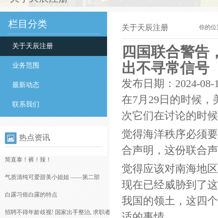
栏目分类
关于天辰注册
你的位
关于天辰注册
四国联合警告
出不寻常信号
业务范围
发布日期：2024-08-
最新动态
在7月29日的时候
联系我们
次它们在讨论的时候
觉得海洋秩序必须要
热点资讯
合声明，这份联合声
简直泰！裤！辣！
觉得应该对南海地区
气质清纯可爱甜美小姐姐 ——第二部
现在已经威胁到了这
白露习俗
白露的特点
我国的领土，这四个
招聘不得年龄歧视! 国家出手整治, 求职者
适的事情